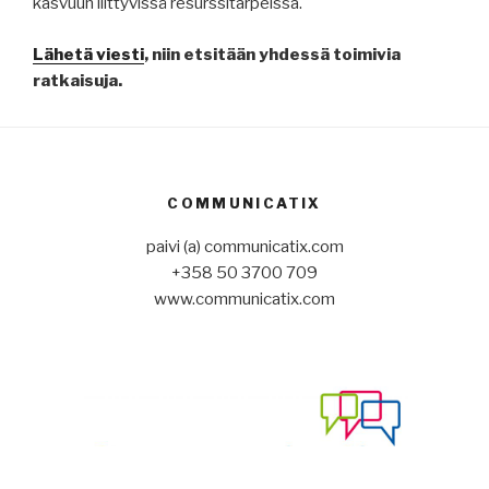
kasvuun liittyvissä resurssitarpeissa.
Lähetä
viesti
, niin etsitään yhdessä toimivia
ratkaisuja.
COMMUNICATIX
paivi (a) communicatix.com
+358 50 3700 709
www.communicatix.com